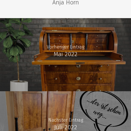
Anja Horn
Special Offers
Ankauf
Aktuelles / Blog
Unser Laden
Vorheriger Eintrag
Über uns
Mai 2022
Kontakt
0641-20102470
info@destique.d
Nächster Eintrag
Juli 2022