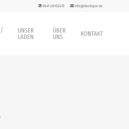
0641-20102470
info@destique.de
 /
UNSER
ÜBER
KONTAKT
LADEN
UNS
e