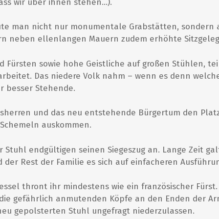
dass wir über ihnen stehen…).
te man nicht nur monumentale Grabstätten, sondern a
ern neben ellenlangen Mauern zudem erhöhte Sitzgele
 Fürsten sowie hohe Geistliche auf großen Stühlen, teils
rbeitet. Das niedere Volk nahm – wenn es denn welche
ür besser Stehende.
sherren und das neu entstehende Bürgertum den Platz
en Schemeln auskommen.
er Stuhl endgültigen seinen Siegeszug an. Lange Zeit gal
 der Rest der Familie es sich auf einfacheren Ausfüh
ssel thront ihr mindestens wie ein französischer Fürst
die gefährlich anmutenden Köpfe an den Enden der Ar
 neu gepolsterten Stuhl ungefragt niederzulassen.