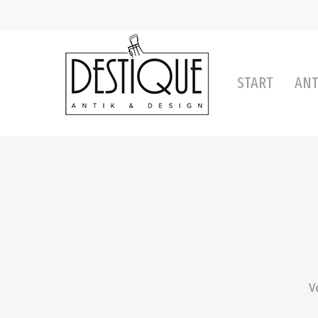
START
ANT
V