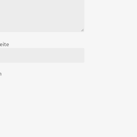
eite
n