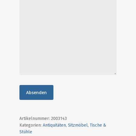
Start
Antiquitäten
Special Offers
Ankauf
Aktuelles / Blog
Unser Laden
Über uns
Kontakt
0641-20102470
Artikelnummer:
2003143
Kategorien:
Antiquitäten
,
Sitzmöbel, Tische &
info@destique.d
Stühle