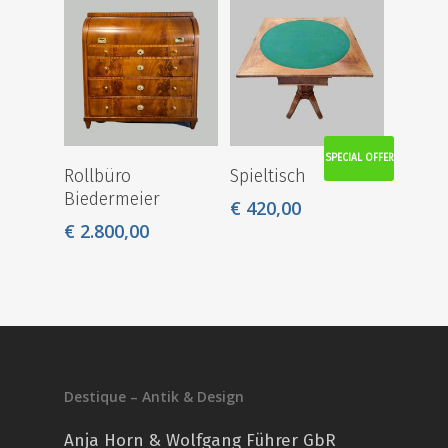
SPECIAL OFFER
Rollbüro
Spieltisch
Biedermeier
€
420,00
€
2.800,00
Destique – Antik & Design
Anja Horn & Wolfgang Führer GbR