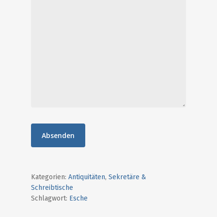
Start
Antiquitäten
Special Offers
Ankauf
Aktuelles / Blog
Unser Laden
Über uns
Kontakt
Kategorien:
Antiquitäten
,
Sekretäre &
0641-20102470
Schreibtische
Schlagwort:
Esche
info@destique.d