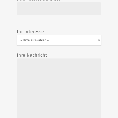
Ihr Interesse
Start
Antiquitäten
Ihre Nachricht
Special Offers
Ankauf
Aktuelles / Blog
Unser Laden
Über uns
Kontakt