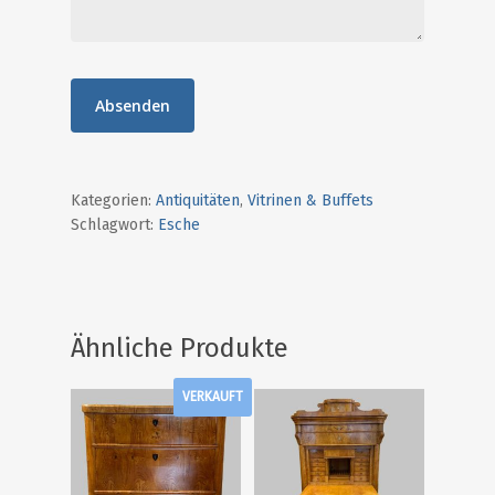
0641-20102470
info@destique.d
Kategorien:
Antiquitäten
,
Vitrinen & Buffets
Schlagwort:
Esche
Ähnliche Produkte
VERKAUFT