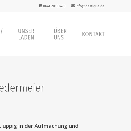
0641-20102470
info@destique.de
 /
UNSER
ÜBER
KONTAKT
LADEN
UNS
iedermeier
m, üppig in der Aufmachung und