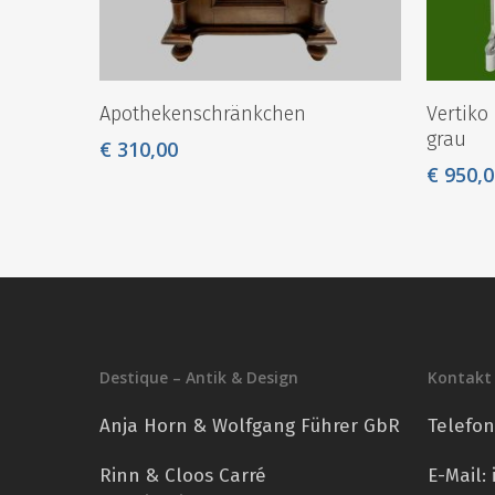
Apothekenschränkchen
Vertiko
grau
€
310,00
€
950,0
Destique – Antik & Design
Kontakt
Anja Horn & Wolfgang Führer GbR
Telefo
Rinn & Cloos Carré
E-Mail: