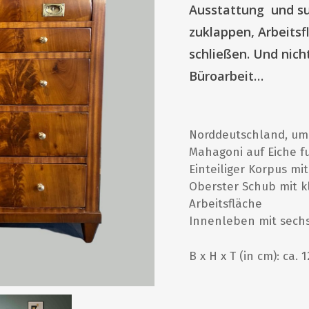
Ausstattung und su
zuklappen, Arbeitsf
schließen. Und nich
Büroarbeit…
Norddeutschland, um
Mahagoni auf Eiche fu
Einteiliger Korpus mi
Oberster Schub mit 
Arbeitsfläche
Innenleben mit sechs
B x H x T (in cm): ca. 1