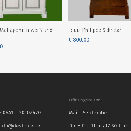
 Mahagoni in weiß und
Louis Philippe Sekretär
€
800,00
0
Öffnungszeiten
n:
0641 – 20102470
Mai – September
info@destique.de
Do. + Fr. : 11 bis 17.30 Uhr