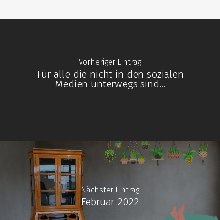
Special Offers
Ankauf
Aktuelles / Blog
Unser Laden
Vorheriger Eintrag
Für alle die nicht in den sozialen
Über uns
Medien unterwegs sind...
Kontakt
0641-20102470
info@destique.d
Nächster Eintrag
Februar 2022