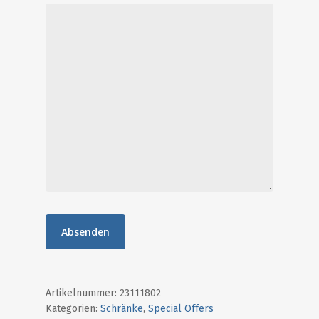
Start
Antiquitäten
Special Offers
Ankauf
Aktuelles / Blog
Unser Laden
Über uns
Kontakt
0641-20102470
info@destique.d
Artikelnummer:
23111802
Kategorien:
Schränke
,
Special Offers