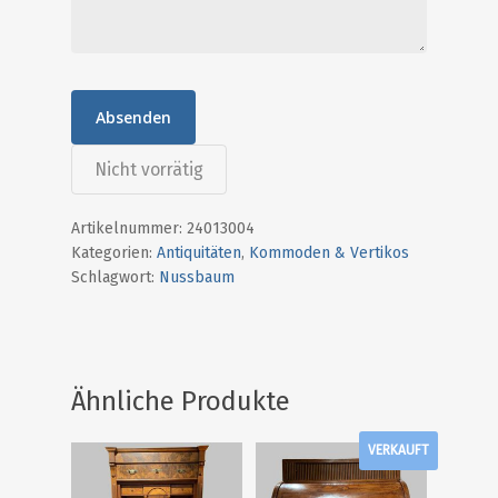
Kontakt
0641-20102470
info@destique.d
Nicht vorrätig
Artikelnummer:
24013004
Kategorien:
Antiquitäten
,
Kommoden & Vertikos
Schlagwort:
Nussbaum
Ähnliche Produkte
VERKAUFT