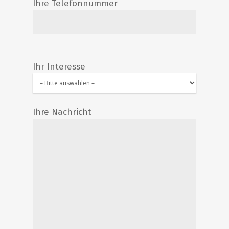
Ihre Telefonnummer
Ihr Interesse
Start
Ihre Nachricht
Antiquitäten
Special Offers
Ankauf
Aktuelles / Blog
Unser Laden
Über uns