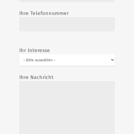
Ihre Telefonnummer
Ihr Interesse
Start
Antiquitäten
Ihre Nachricht
Special Offers
Ankauf
Aktuelles / Blog
Unser Laden
Über uns