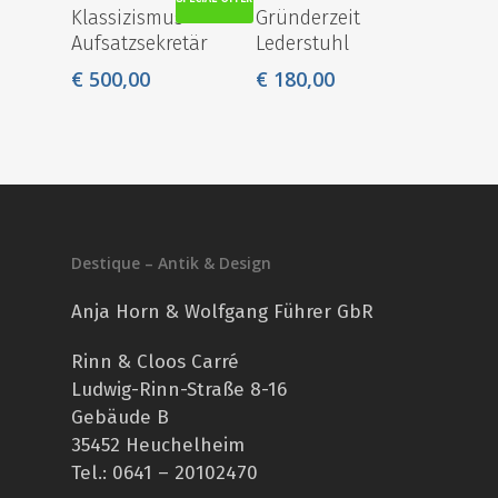
Klassizismus
Gründerzeit
Aufsatzsekretär
Lederstuhl
€
500,00
€
180,00
Destique – Antik & Design
Anja Horn & Wolfgang Führer GbR
Rinn & Cloos Carré
Ludwig-Rinn-Straße 8-16
Gebäude B
35452 Heuchelheim
Tel.: 0641 – 20102470