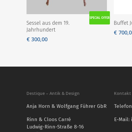
SPECIAL OFFER
Sessel aus dem 19.
Buffet 
Jahrhundert
€
700,0
€
300,00
Destique – Antik & Design
Kontakt
Anja Horn & Wolfgang Führer GbR
Telefo
Rinn & Cloos Carré
E-Mail:
Ludwig-Rinn-Straße 8-16