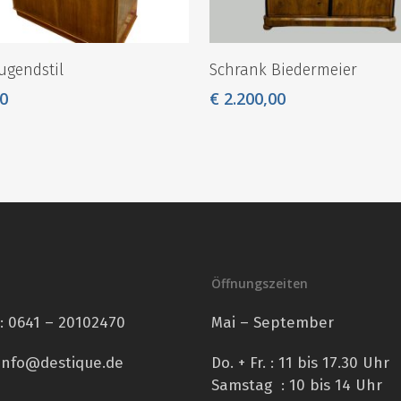
Jugendstil
Schrank Biedermeier
0
€
2.200,00
Öffnungszeiten
n:
0641 – 20102470
Mai – September
info@destique.de
Do. + Fr. : 11 bis 17.30 Uhr
Samstag : 10 bis 14 Uhr