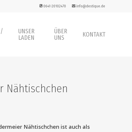
0641-20102470
info@destique.de
 /
UNSER
ÜBER
KONTAKT
LADEN
UNS
r Nähtischchen
edermeier Nähtischchen ist auch als