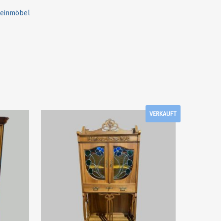
leinmöbel
VERKAUFT