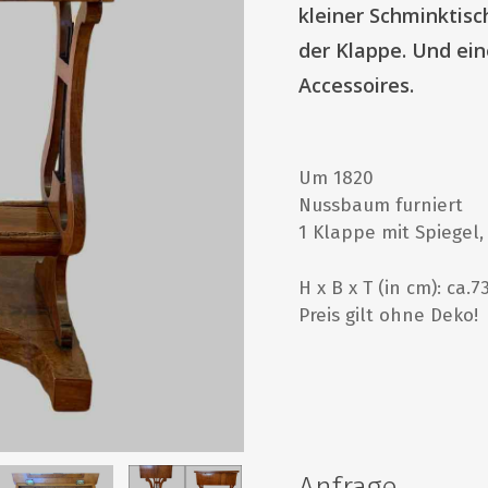
kleiner Schminktisc
der Klappe. Und eine
Accessoires.
Um 1820
Nussbaum furniert
1 Klappe mit Spiegel,
H x B x T (in cm): ca.73
Preis gilt ohne Deko!
Anfrage