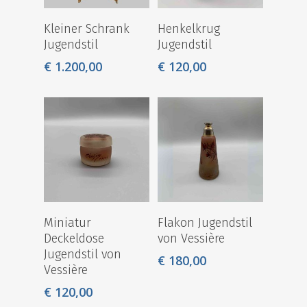
Kleiner Schrank
Henkelkrug
Jugendstil
Jugendstil
€
1.200,00
€
120,00
Start
Antiquitäten
Miniatur
Flakon Jugendstil
Special Offers
Deckeldose
von Vessière
Jugendstil von
€
180,00
Ankauf
Vessière
Aktuelles / Blog
€
120,00