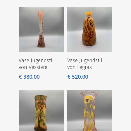
Unser Laden
Über uns
Kontakt
0641-20102470
info@destique.d
Vase Jugendstil
Vase Jugendstil
von Vessière
von Legras
€
380,00
€
520,00