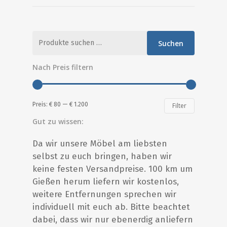
Suche
Suchen
nach:
Nach Preis filtern
Min.
Max.
Preis:
€ 80
—
€ 1.200
Filter
Preis
Preis
Gut zu wissen:
Da wir unsere Möbel am liebsten
selbst zu euch bringen, haben wir
keine festen Versandpreise. 100 km um
Gießen herum liefern wir kostenlos,
weitere Entfernungen sprechen wir
individuell mit euch ab. Bitte beachtet
dabei, dass wir nur ebenerdig anliefern