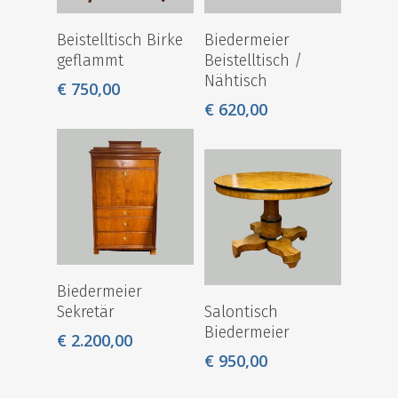
0641-20102470
Beistelltisch Birke
Biedermeier
info@destique.d
geflammt
Beistelltisch /
Nähtisch
€
750,00
€
620,00
Biedermeier
Sekretär
Salontisch
Biedermeier
€
2.200,00
€
950,00