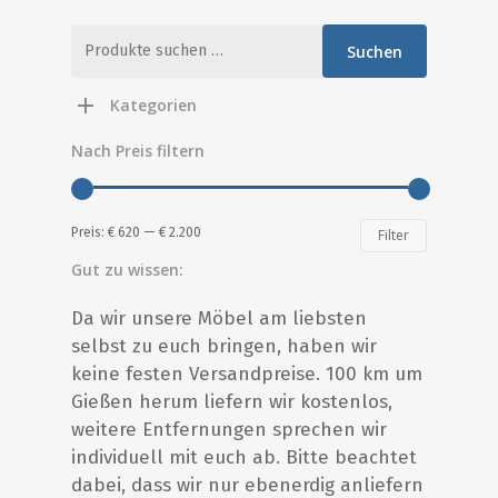
Suche
Suchen
nach:
Kategorien
Nach Preis filtern
Min.
Max.
Preis:
€ 620
—
€ 2.200
Filter
Preis
Preis
Gut zu wissen:
Da wir unsere Möbel am liebsten
selbst zu euch bringen, haben wir
keine festen Versandpreise. 100 km um
Gießen herum liefern wir kostenlos,
weitere Entfernungen sprechen wir
individuell mit euch ab. Bitte beachtet
dabei, dass wir nur ebenerdig anliefern